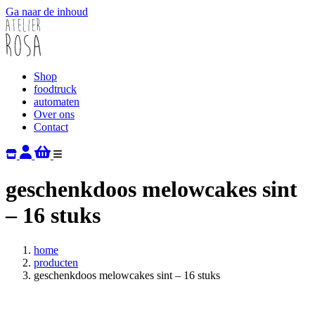
Ga naar de inhoud
Shop
foodtruck
automaten
Over ons
Contact
geschenkdoos melowcakes sint
– 16 stuks
home
producten
geschenkdoos melowcakes sint – 16 stuks